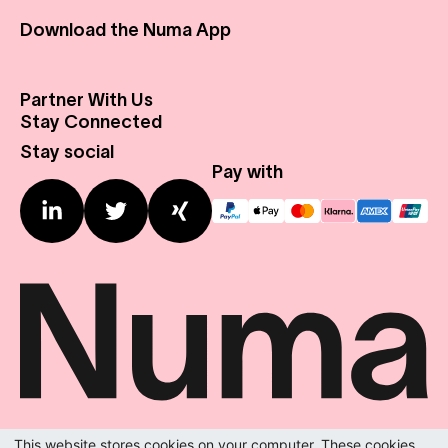
Download the Numa App
Partner With Us
About Us
Stay Connected
Real Estate
Press Center
Stay social
Expansion Profile
Contact us
Pay with
This website stores cookies on your computer. These cookies
We do the room.