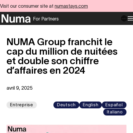
Visit our consumer site at
numastays.com
For Partners
Go to numa partners homepage
O
NUMA Group franchit le
cap du million de nuitées
et double son chiffre
d’affaires en 2024
avril 9, 2025
Entreprise
Deutsch
English
Español
Italiano