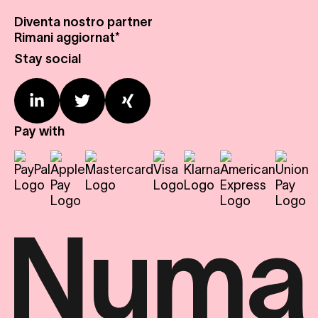
Diventa nostro partner
Chi siamo
Rimani aggiornat*
Strutture
Press Center
Stay social
Ampliamento
Calendario eventi
Contattaci
Pay with