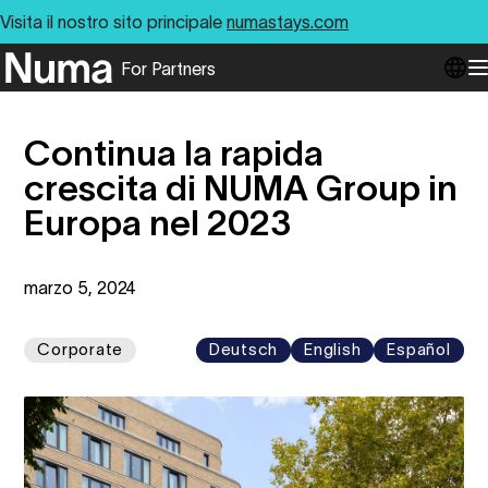
Visita il nostro sito principale
numastays.com
For Partners
Go to numa partners homepage
O
Continua la rapida
crescita di NUMA Group in
Europa nel 2023
marzo 5, 2024
Corporate
Deutsch
English
Español