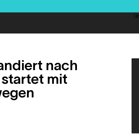
Üb
ndiert nach
startet mit
wegen