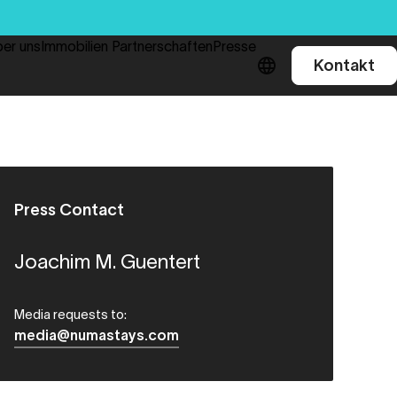
er uns
Immobilien Partnerschaften
Presse
Kontakt
Press Contact
Joachim M. Guentert
Media requests to:
media@numastays.com