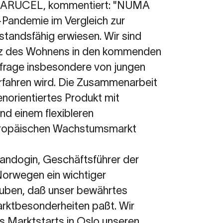
i CARUCEL, kommentiert: "NUMA
-Pandemie im Vergleich zur
rstandsfähig erwiesen. Wir sind
atz des Wohnens in den kommenden
hfrage insbesondere von jungen
rfahren wird. Die Zusammenarbeit
norientiertes Produkt mit
nd einem flexibleren
europäischen Wachstumsmarkt
andogin, Geschäftsführer der
orwegen ein wichtiger
auben, daß unser bewährtes
arktbesonderheiten paßt. Wir
es Marktstarts in Oslo unseren